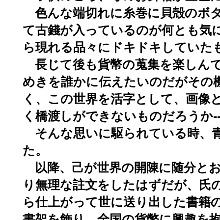
色んな端切れに糸巻に貝殻のボ
て古錢が入っているのが何とも気
ら現れる品々にドキドキしていた
長じて後も貨幣の蒐集を楽しん
めきを誰かに伝えたいのだがその
く、この世界を活字として、画像
-
く橋渡しができないものだろうか
そんな思いに駆られている時、
た。
以降、己が世界の開陳に随分と
り無理な註文をしたはずだが、氏
ら仕上がって世に送り出した書籍
書架を飾り、全国の貨幣に興趣を