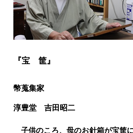
『宝 筐』
幣蒐集家
淳豊堂 吉田昭二
子供のころ、母のお針箱が宝筐